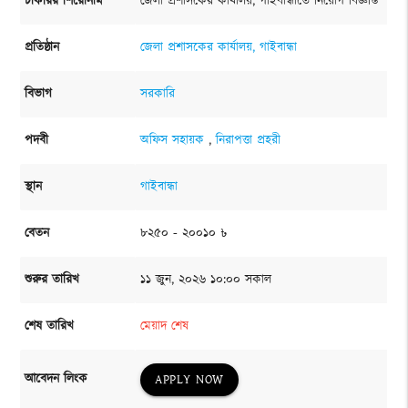
চাকরির শিরোনাম
জেলা প্রশাসকের কার্যালয়, গাইবান্ধাতে নিয়োগ বিজ্ঞপ্তি
প্রতিষ্ঠান
জেলা প্রশাসকের কার্যালয়, গাইবান্ধা
বিভাগ
সরকারি
পদবী
অফিস সহায়ক
,
নিরাপত্তা প্রহরী
স্থান
গাইবান্ধা
বেতন
৮২৫০ - ২০০১০ ৳
শুরুর তারিখ
১১ জুন, ২০২৬ ১০:০০ সকাল
শেষ তারিখ
মেয়াদ শেষ
আবেদন লিংক
APPLY NOW