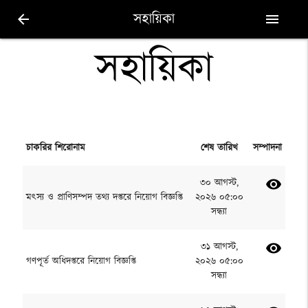
সহায়িকা
arrow_back
menu
সহায়িকা
চাকরির শিরোনাম
শেষ তারিখ
সম্পাদনা
৩০ আগস্ট,
visibility
মৎস্য ও প্রাণিসম্পদ তথ্য দপ্তরে নিয়োগ বিজ্ঞপ্তি
২০২৬ ০৫:০০
সন্ধ্যা
৩১ আগস্ট,
visibility
গণপূর্ত অধিদপ্তরে নিয়োগ বিজ্ঞপ্তি
২০২৬ ০৫:০০
সন্ধ্যা