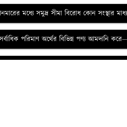
য়ানমারের মধ্যে সমুদ্র সীমা বিরোধ কোন সংস্থার মাধ্
নে সর্বাধিক পরিমাণ অর্থের বিভিন্ন পণ্য আমদানি করে
 বিশ্বকাপ অনুষ্ঠিত হবে :
২০১৯
 সংস্থা (ওআইসি) এর দাপ্তরিক ভাষার সংখ্যা হচ্ছে 
ের মূল উপাদান সেটি হচ্ছে:
২০১৯