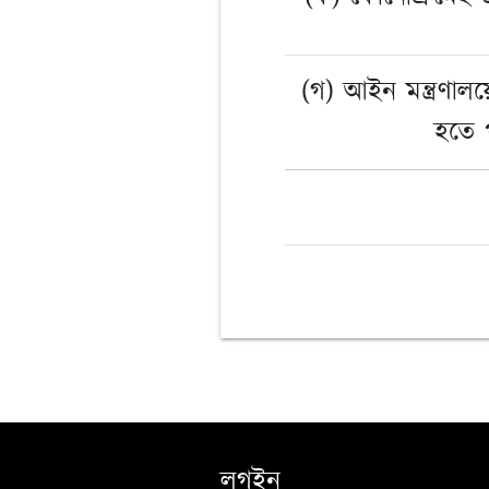
(গ) আইন মন্ত্রণালয়ে
হতে 
লগইন