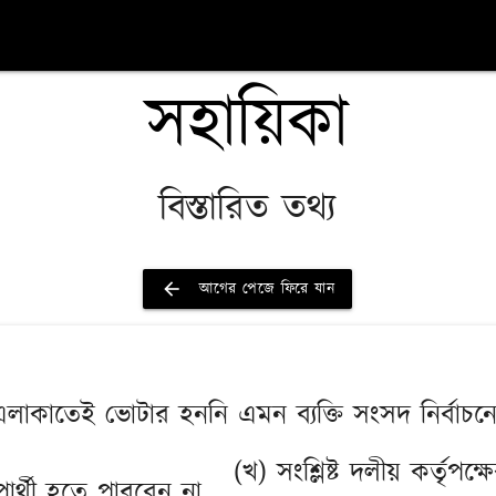
সহায়িকা
বিস্তারিত তথ্য
arrow_back
আগের পেজে ফিরে যান
 এলাকাতেই ভোটার হননি এমন ব্যক্তি সংসদ নির্বাচন
(খ) সংশ্লিষ্ট দলীয় কর্তৃপক্ষে
রার্থী হতে পারবেন না