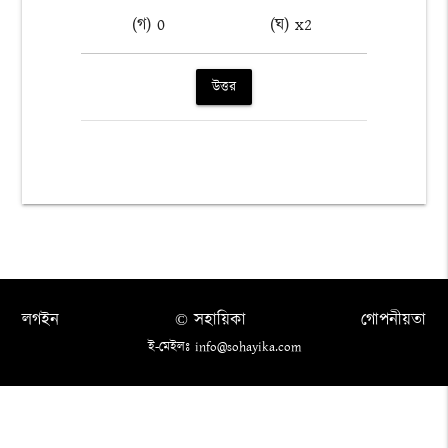
(গ) 0
(ঘ) x2
উত্তর
লগইন
© সহায়িকা
গোপনীয়তা
ই-মেইলঃ info@sohayika.com