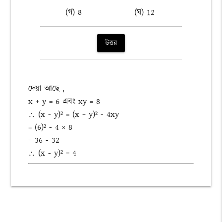
(গ) 8
(ঘ) 12
উত্তর
দেয়া আছে ,
x + y = 6 এবং xy = 8
∴ (x - y)² = (x + y)² - 4xy
= (6)² - 4 × 8
= 36 - 32
∴ (x - y)² = 4