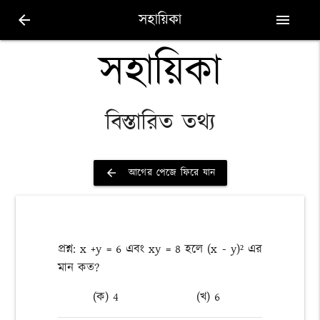
সহায়িকা
arrow_back
menu
সহায়িকা
বিস্তারিত তথ্য
আগের পেজে ফিরে যান
arrow_back
প্রশ্ন: x +y = 6 এবং xy = 8 হলে (x - y)² এর
মান কত?
(ক) 4
(খ) 6