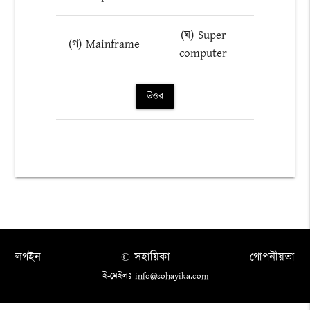
(ঘ) Super
(গ) Mainframe
computer
উত্তর
লগইন
© সহায়িকা
গোপনীয়তা
ই-মেইলঃ info@sohayika.com