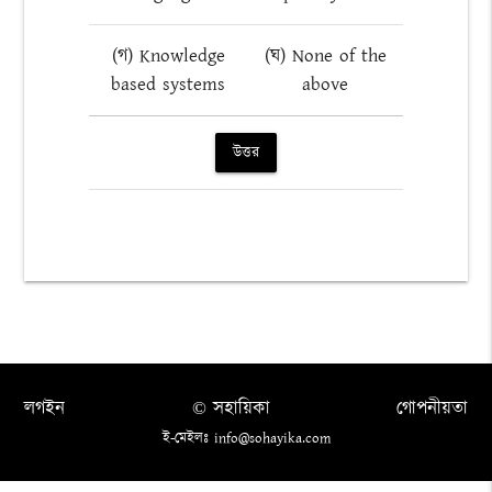
(গ) Knowledge
(ঘ) None of the
based systems
above
উত্তর
লগইন
© সহায়িকা
গোপনীয়তা
ই-মেইলঃ info@sohayika.com