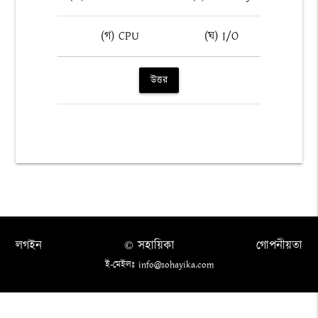
(গ) CPU
(ঘ) I/O
উত্তর
লগইন
© সহায়িকা
গোপনীয়তা
ই-মেইলঃ info@sohayika.com