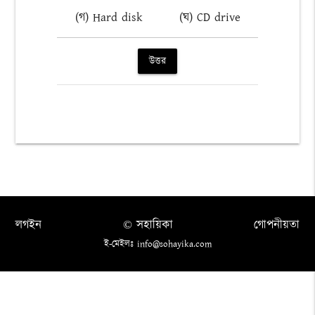
(গ) Hard disk
(ঘ) CD drive
উত্তর
লগইন
© সহায়িকা
গোপনীয়তা
ই-মেইলঃ info@sohayika.com