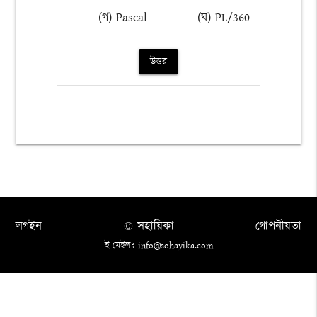
(গ) Pascal
(ঘ) PL/360
উত্তর
লগইন
© সহায়িকা
গোপনীয়তা
ই-মেইলঃ info@sohayika.com