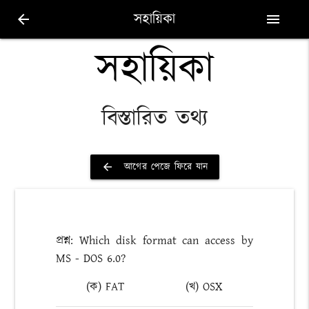
সহায়িকা
arrow_back
menu
সহায়িকা
বিস্তারিত তথ্য
আগের পেজে ফিরে যান
arrow_back
প্রশ্ন: Which disk format can access by
MS - DOS 6.0?
(ক) FAT
(খ) OSX