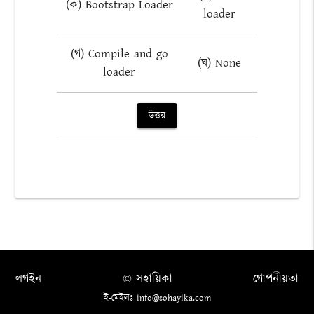
(ক) Bootstrap Loader
loader
(গ) Compile and go
(ঘ) None
loader
উত্তর
লগইন
© সহায়িকা
গোপনীয়তা
ই-মেইলঃ info@sohayika.com