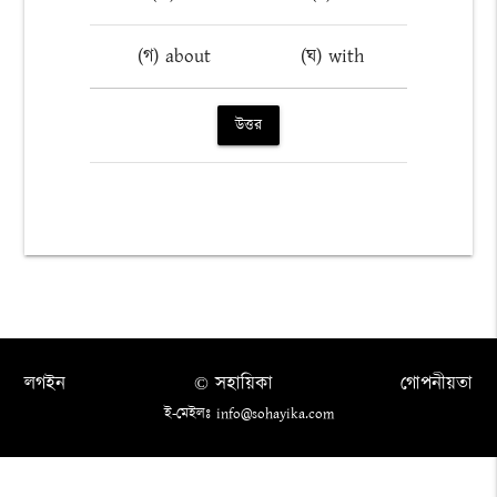
(গ) about
(ঘ) with
উত্তর
লগইন
© সহায়িকা
গোপনীয়তা
ই-মেইলঃ info@sohayika.com