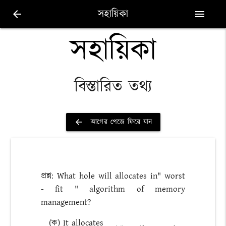
সহায়িকা
arrow_back
menu
সহায়িকা
বিস্তারিত তথ্য
আগের পেজে ফিরে যান
arrow_back
প্রশ্ন: What hole will allocates in" worst
- fit " algorithm of memory
management?
(ক) It allocates