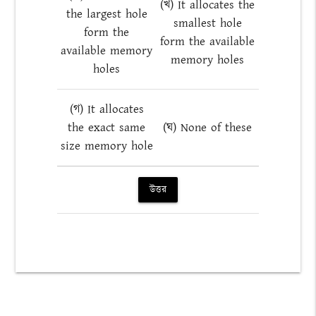
(খ) It allocates the
the largest hole
smallest hole
form the
form the available
available memory
memory holes
holes
(গ) It allocates
the exact same
(ঘ) None of these
size memory hole
উত্তর