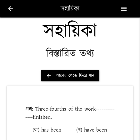
সহায়িকা
arrow_back
menu
সহায়িকা
বিস্তারিত তথ্য
আগের পেজে ফিরে যান
arrow_back
প্রশ্ন: Three-fourths of the work----------
----finished.
(ক) has been
(খ) have been