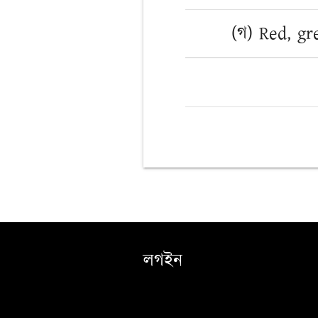
(গ) Red, gr
লগইন