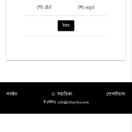
(গ) dbf
(ঘ) mp3
উত্তর
লগইন
© সহায়িকা
গোপনীয়তা
ই-মেইলঃ info@sohayika.com