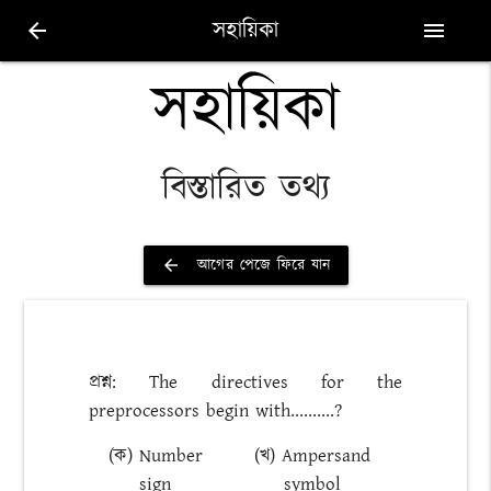
সহায়িকা
arrow_back
menu
সহায়িকা
বিস্তারিত তথ্য
আগের পেজে ফিরে যান
arrow_back
প্রশ্ন: The directives for the
preprocessors begin with..........?
(ক) Number
(খ) Ampersand
sign
symbol