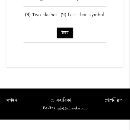
(গ) Two slashes
(ঘ) Less than symbol
উত্তর
লগইন
© সহায়িকা
গোপনীয়তা
ই-মেইলঃ info@sohayika.com