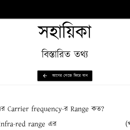
সহায়িকা
বিস্তারিত তথ্য
arrow_back
আগের পেজে ফিরে যান
 এর Carrier frequency-র Range কত?
Infra-red range এর
(