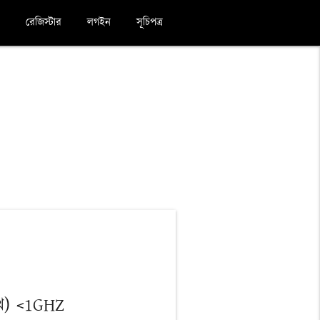
রেজিস্টার
লগইন
সূচিপত্র
খ) <1GHZ