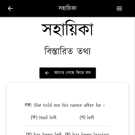
সহায়িকা
arrow_back
menu
সহায়িকা
বিস্তারিত তথ্য
আগের পেজে ফিরে যান
arrow_back
প্রশ্ন: She told me his name after he –
(ক) Had left
(খ) left
(গ) has been left
(ঘ) has been leaving