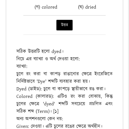
(গ) colored
(ঘ) dried
উত্তর
সঠিক উত্তরটি হলো dyed।
নিচে এর ব্যাখ্যা ও অর্থ দেওয়া হলো:
ব্যাখ্যা:
চুলে রং করা বা কাপড় রাঙানোর ক্ষেত্রে ইংরেজিতে
নির্দিষ্টভাবে 'Dye' শব্দটি ব্যবহার করা হয়।
Dyed (ডাইড): চুলে বা কাপড়ে স্থায়ীভাবে রঙ করা।
Colored (কালারড): এটিও রং করা বোঝায়, কিন্তু
চুলের ক্ষেত্রে 'dyed' শব্দটি সবচেয়ে প্রচলিত এবং
সঠিক শব্দ (Term)। [১]
অন্য অপশনগুলো কেন নয়:
Given: দেওয়া। এটি চুলের রঙের ক্ষেত্রে অর্থহীন।