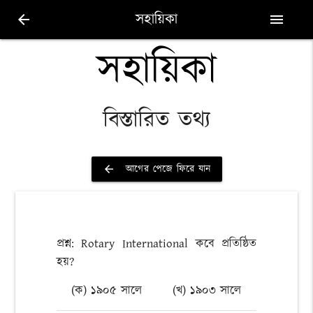
সহায়িকা
arrow_back
menu
সহায়িকা
বিস্তারিত তথ্য
আগের পেজে ফিরে যান
arrow_back
প্রশ্ন: Rotary International কবে প্রতিষ্ঠিত
হয়?
(ক) ১৯০৫ সালে
(খ) ১৯০৩ সালে