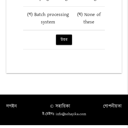
(গ) Batch processing
(ঘ) None of
system
these
উত্তর
লগইন
© সহায়িকা
গোপনীয়তা
ই-মেইলঃ info@sohayika.com