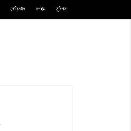
রেজিস্টার
লগইন
সূচিপত্র
y