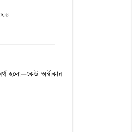
nce
 অর্থ হলো—কেউ অস্বীকার