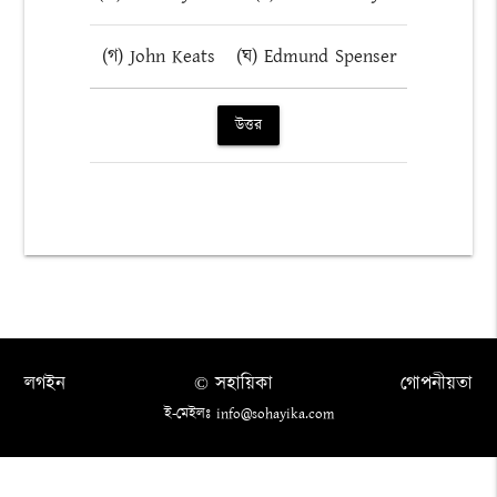
(গ) John Keats
(ঘ) Edmund Spenser
উত্তর
লগইন
© সহায়িকা
গোপনীয়তা
ই-মেইলঃ info@sohayika.com