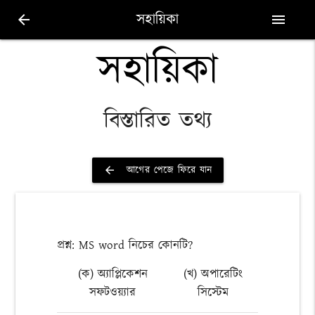
সহায়িকা
arrow_back
menu
সহায়িকা
বিস্তারিত তথ্য
আগের পেজে ফিরে যান
arrow_back
প্রশ্ন: MS word নিচের কোনটি?
(ক) অ্যাপ্লিকেশন
(খ) অপারেটিং
সফটওয়্যার
সিস্টেম