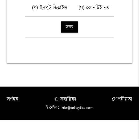
(গ) ইনপুট ডিভাইস
(ঘ) কোনটিই নয়
উত্তর
লগইন
© সহায়িকা
গোপনীয়তা
ই-মেইলঃ info@sohayika.com