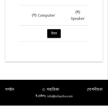
(ঘ)
(গ) Computer
Speaker
উত্তর
লগইন
© সহায়িকা
গোপনীয়তা
ই-মেইলঃ info@sohayika.com