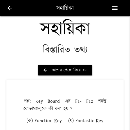
সহায়িকা
arrow_back
menu
সহায়িকা
বিস্তারিত তথ্য
আগের পেজে ফিরে যান
arrow_back
প্রশ্ন: Key Board এর F1- F12 পর্যন্ত
বোতামগুলুকে কী বলা হয় ?
(ক) Function Key
(খ) Fantastic Key