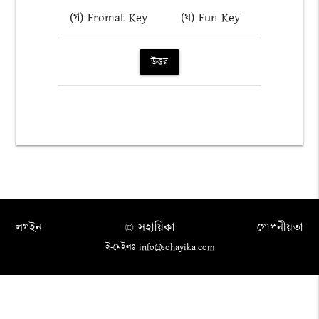
(গ) Fromat Key
(ঘ) Fun Key
উত্তর
লগইন
© সহায়িকা
গোপনীয়তা
ই-মেইলঃ info@sohayika.com