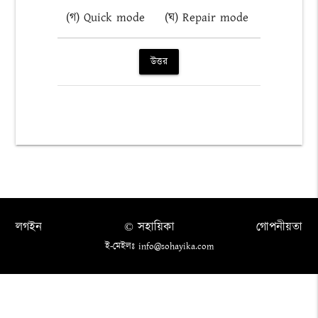
(গ) Quick mode
(ঘ) Repair mode
উত্তর
লগইন
© সহায়িকা
গোপনীয়তা
ই-মেইলঃ info@sohayika.com