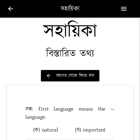
সহায়িকা
arrow_back
menu
সহায়িকা
বিস্তারিত তথ্য
আগের পেজে ফিরে যান
arrow_back
প্রশ্ন: First language means the —
language.
(ক) natural
(খ) important