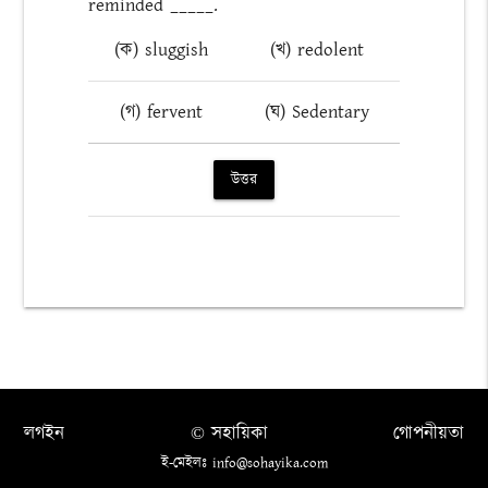
reminded _____.
(ক) sluggish
(খ) redolent
(গ) fervent
(ঘ) Sedentary
উত্তর
লগইন
© সহায়িকা
গোপনীয়তা
ই-মেইলঃ info@sohayika.com