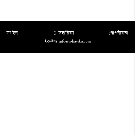
লগইন
© সহায়িকা
গোপনীয়তা
ই-মেইলঃ info@sohayika.com