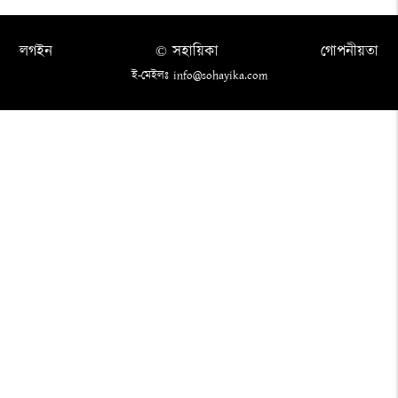
লগইন
© সহায়িকা
গোপনীয়তা
ই-মেইলঃ info@sohayika.com