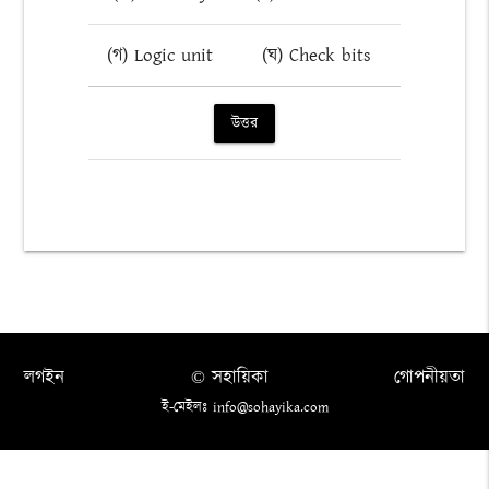
(গ) Logic unit
(ঘ) Check bits
উত্তর
লগইন
© সহায়িকা
গোপনীয়তা
ই-মেইলঃ info@sohayika.com