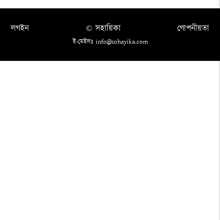
লগইন
© সহায়িকা
গোপনীয়তা
ই-মেইলঃ info@sohayika.com