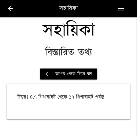
সহায়িকা
arrow_back
menu
সহায়িকা
বিস্তারিত তথ্য
আগের পেজে ফিরে যান
arrow_back
উত্তরঃ ৪.৭ গিগাবাইট থেকে ১৭ গিগাবাইট পর্যন্ত