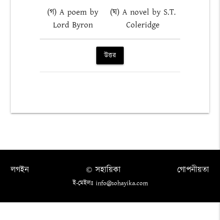
(গ) A poem by
(ঘ) A novel by S.T.
Lord Byron
Coleridge
উত্তর
লগইন
© সহায়িকা
গোপনীয়তা
ই-মেইলঃ info@sohayika.com