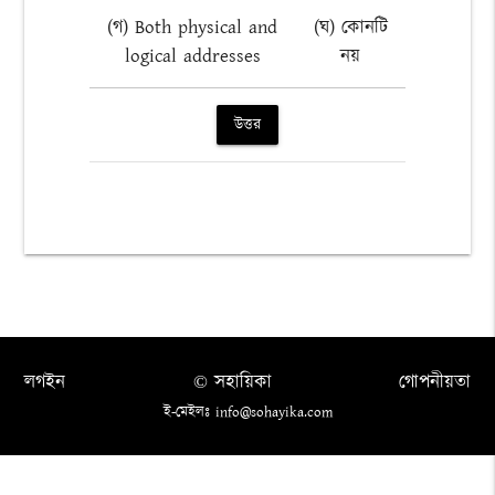
(গ) Both physical and
(ঘ) কোনটি
logical addresses
নয়
উত্তর
লগইন
© সহায়িকা
গোপনীয়তা
ই-মেইলঃ info@sohayika.com