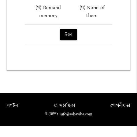
(গ) Demand
(ঘ) None of
memory
them
উত্তর
লগইন
© সহায়িকা
গোপনীয়তা
ই-মেইলঃ info@sohayika.com