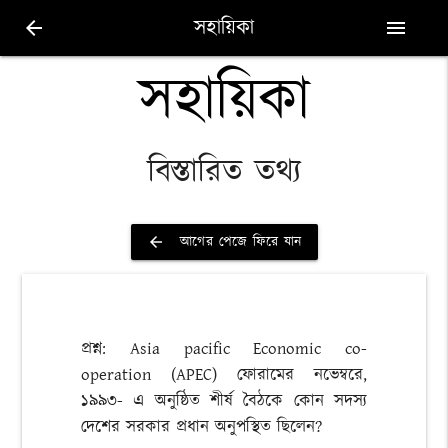
সহায়িকা
arrow_back
menu
সহায়িকা
বিস্তারিত তথ্য
আগের পেজে ফিরে যান
arrow_back
প্রশ্ন: Asia pacific Economic co-
operation (APEC) ফোরামের নভেম্বরে,
১৯৯৩- এ অনুষ্ঠিত শীর্ষ বৈঠকে কোন সদস্য
দেশের সরকার প্রধান অনুপস্থিত ছিলেন?