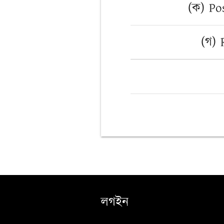
(ক) Po
(গ)
লগইন