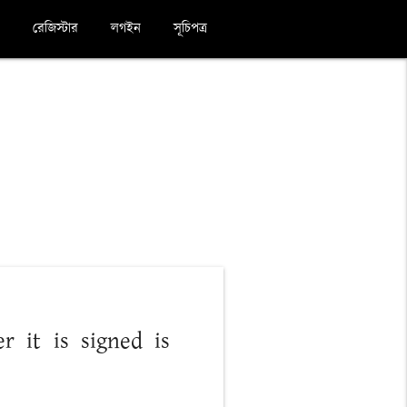
রেজিস্টার
লগইন
সূচিপত্র
er it is signed is