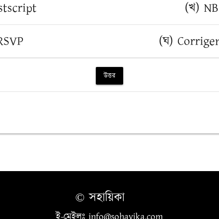
stscript
(খ) NB
 RSVP
(ঘ) Corrig
উত্তর
© সহায়িকা
ই-মেইলঃ info@sohayika.com