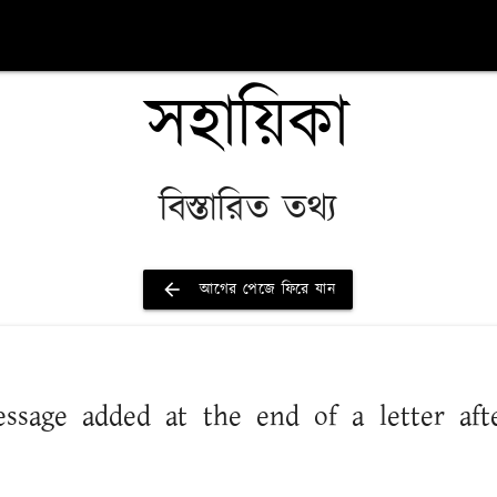
সহায়িকা
বিস্তারিত তথ্য
arrow_back
আগের পেজে ফিরে যান
message added at the end of a letter aft