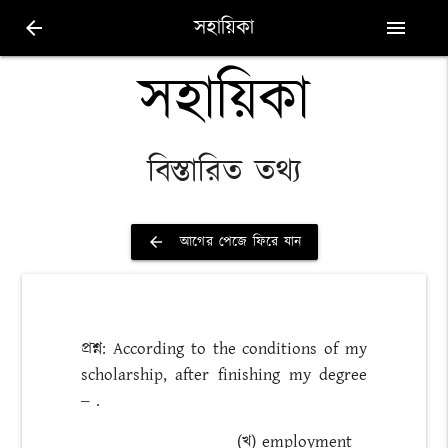
সহায়িকা
arrow_back
menu
সহায়িকা
বিস্তারিত তথ্য
আগের পেজে ফিরে যান
arrow_back
প্রশ্ন: According to the conditions of my
scholarship, after finishing my degree
‒ .
(খ) employment