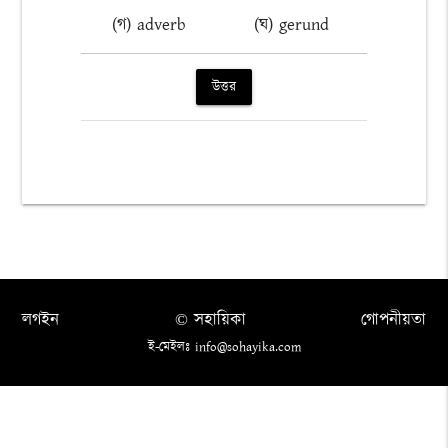
(গ) adverb
(ঘ) gerund
উত্তর
লগইন
© সহায়িকা
গোপনীয়তা
ই-মেইলঃ info@sohayika.com