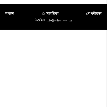
লগইন
© সহায়িকা
গোপনীয়তা
ই-মেইলঃ info@sohayika.com