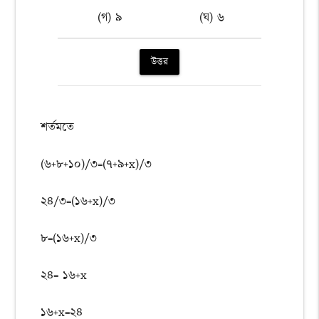
(গ) ৯
(ঘ) ৬
উত্তর
শর্তমতে
(৬+৮+১০)/৩=(৭+৯+x)/৩
২৪/৩=(১৬+x)/৩
৮=(১৬+x)/৩
২৪= ১৬+x
১৬+x=২৪