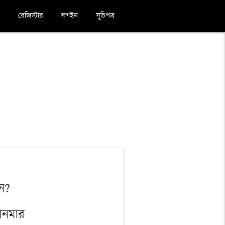
রেজিস্টার
লগইন
সূচিপত্র
েন?
়ানমার