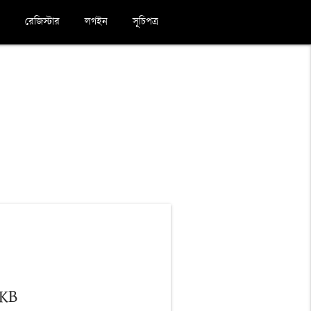
রেজিস্টার
লগইন
সূচিপত্র
 KB