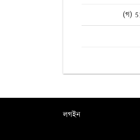
(গ) 
লগইন