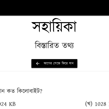
সহায়িকা
বিস্তারিত তথ্য
arrow_back
আগের পেজে ফিরে যান
 সমান কত কিলোবাইট?
024 KB
(খ) 1028