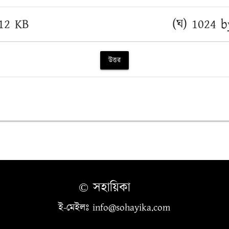
512 KB
(ঘ) 1024 b
উত্তর
© সহায়িকা
ই-মেইলঃ info@sohayika.com