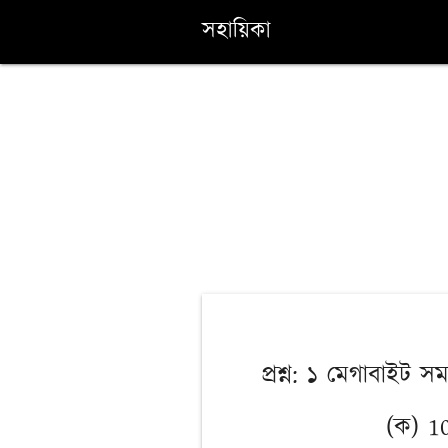
সহায়িকা
প্রশ্ন: ১ মেগাবাইট
(ক) 1