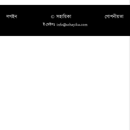
লগইন
© সহায়িকা
গোপনীয়তা
ই-মেইলঃ info@sohayika.com