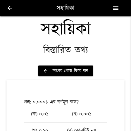
সহায়িকা
arrow_back
menu
সহায়িকা
বিস্তারিত তথ্য
আগের পেজে ফিরে যান
arrow_back
প্রশ্ন: ০.০০০১ এর বর্গমূল কত?
(ক) ০.০১
(খ) ০.০০১
(গ) ০.১০
(ঘ) কোনটিই নয়