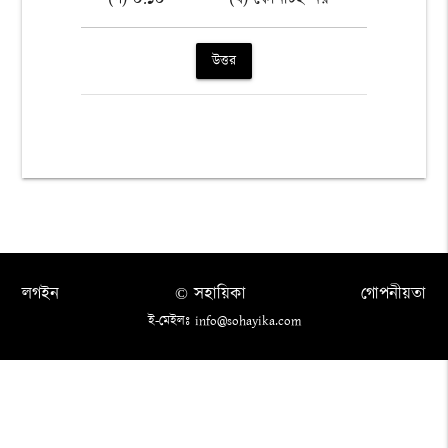
উত্তর
লগইন
© সহায়িকা
গোপনীয়তা
ই-মেইলঃ info@sohayika.com