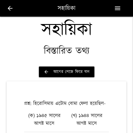
সহায়িকা
arrow_back
menu
সহায়িকা
বিস্তারিত তথ্য
আগের পেজে ফিরে যান
arrow_back
প্রশ্ন: হিরোসিমায় এটোম বোমা ফেলা হয়েছিল-
(ক) ১৯৪৫ সালের
(খ) ১৯৪৪ সালের
আগষ্ট মাসে
আগষ্ট মাসে