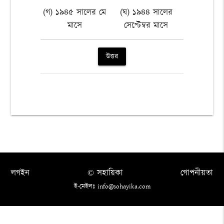
(গ) ১৯৪৫ সালের মে
(ঘ) ১৯৪৪ সালের
মাসে
সেপ্টেম্বর মাসে
উত্তর
লগইন
© সহায়িকা
গোপনীয়তা
ই-মেইলঃ info@sohayika.com